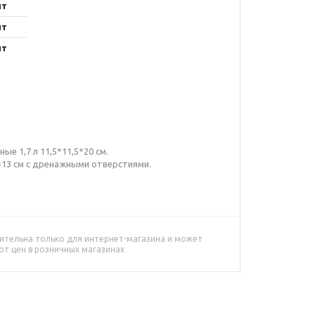
шт
шт
шт
е 1,7 л 11,5*11,5*20 см.
h=13 см с дренажными отверстиями.
ительна только для интернет-магазина и может
от цен в розничных магазинах