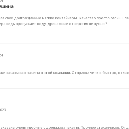
24
ушина
ла свои долгожданные мягкие контейнеры , качество просто огонь. Сп
ера ведь пропускает воду, дренажные отверстия не нужны?
24
уже заказываю пакеты в этой компании. Отправка четко, быстро, отла
2023
заказала очень удобные с дренажом пакеты. Прочнее стаканчиков. От