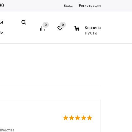
90
Вход
Регистрация
НЫ
0
0
0
Корзина
пуста
РЬ
ничества