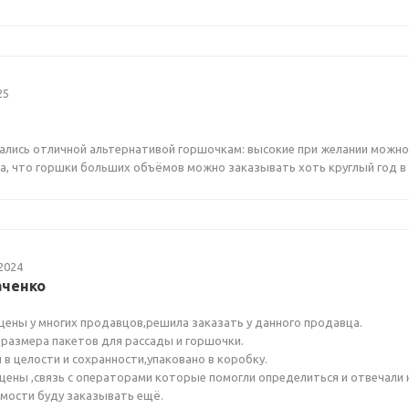
25
ались отличной альтернативой горшочкам: высокие при желании можно 
а, что горшки больших объёмов можно заказывать хоть круглый год в
2024
аченко
цены у многих продавцов,решила заказать у данного продавца.
 размера пакетов для рассады и горшочки.
 в целости и сохранности,упаковано в коробку.
цены ,связь с операторами которые помогли определиться и отвечали н
мости буду заказывать ещё.