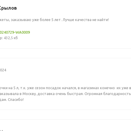
Крылов
еты, заказываю уже более 5 лет. Лучше качества не найти!
20240729-WA0009
р: 432,5 кб
2024
чки на 5 л, т.к. уже сезон посадок начался, в магазинах конечно их уже 
заказывала в Москву, доставка очень быстрая. Огромная благодарност
ам. Спасибо!