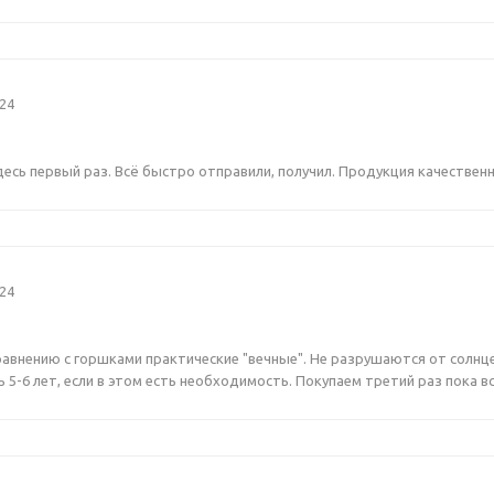
024
десь первый раз. Всё быстро отправили, получил. Продукция качестве
024
равнению с горшками практические "вечные". Не разрушаются от солнце
 5-6 лет, если в этом есть необходимость. Покупаем третий раз пока в