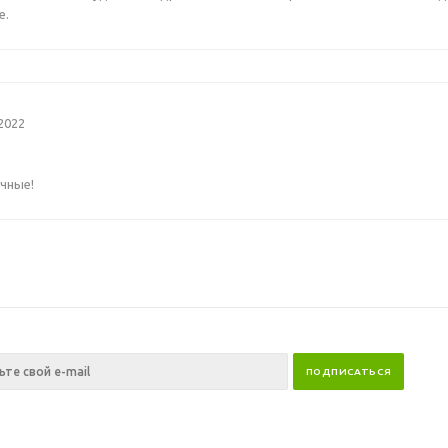
е.
2022
чные!