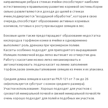
направляющие ребра в стенках ячейки способствуют наиболее
естественному и правильному развитию корневой системы.Корни
сильно развлетвляются и доходя до щелей в стенках
ячеек,подвергаются "воздушной обработке", которая в свою
очередь,способствует образованию активных корневых
кончиков, готовых к росту при высадке сеянцев в лес.
Боковые щели также предотвращают образование недостатка
кислорода в торфяном комке в ячейке и одновременно
выполняют роль дренажа при чрезмерном поливе.
Кассеты особенно подходят для приподнятого выращивания
Излишек поливочной воды легко вытекает из отверстии дна.
Работу с кассетами можно легко механизировать и
автоматизировать :подача кассет на линию заполнения
торфом,засев семян,выталкивание сеянцев из ячеек и их упаковка.
Средняя длина сеянцев в кассетах РКЛ-121 от 7 см до 26
см(используется субстрат с комом среднего размера).
Участки использования : Хорошо подходят для участков с
суховатой минеральной почвой и свежей минеральной почвой.Не
очень хорошо подходит для полей и подобных им участков.