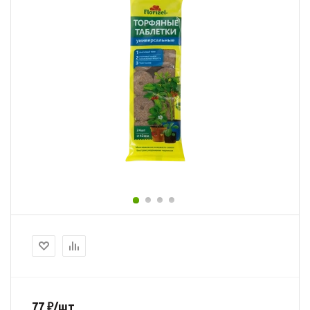
77
₽
/шт